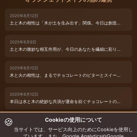
2025年8月12日
土と木の相性は「木が土を生み出す」関係。今日は創造...
2025年8月9日
土と木の微妙な相互作用が、今日のあなたを繊細に彩り...
2025年8月12日
木と火の相性は、まるでチョコレートのビターとスイー...
2025年8月12日
本日は水と木の絶妙な共演が運命を紡ぐチョコレートの...
🍪
Cookieの使用について
2025年8月12日
本日は、燃えるような情熱と成長のエネルギーが交差す...
当サイトでは、サービス向上のためにCookieを使用し
ています。また、Google AnalyticsやGoogle