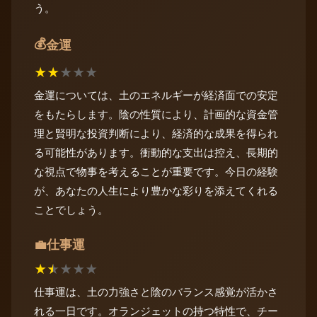
う。
💰
金運
★
★
★
★
★
金運については、土のエネルギーが経済面での安定
をもたらします。陰の性質により、計画的な資金管
理と賢明な投資判断により、経済的な成果を得られ
る可能性があります。衝動的な支出は控え、長期的
な視点で物事を考えることが重要です。今日の経験
が、あなたの人生により豊かな彩りを添えてくれる
ことでしょう。
仕事運
💼
★
★
★
★
★
仕事運は、土の力強さと陰のバランス感覚が活かさ
れる一日です。オランジェットの持つ特性で、チー