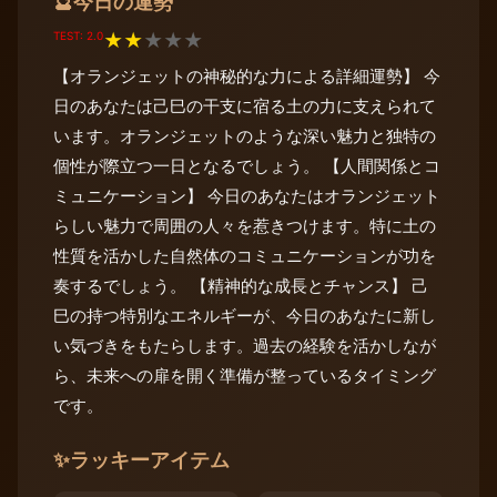
今日の運勢
🔮
TEST: 2.0
★
★
★
★
★
【オランジェットの神秘的な力による詳細運勢】 今
日のあなたは己巳の干支に宿る土の力に支えられて
います。オランジェットのような深い魅力と独特の
個性が際立つ一日となるでしょう。 【人間関係とコ
ミュニケーション】 今日のあなたはオランジェット
らしい魅力で周囲の人々を惹きつけます。特に土の
性質を活かした自然体のコミュニケーションが功を
奏するでしょう。 【精神的な成長とチャンス】 己
巳の持つ特別なエネルギーが、今日のあなたに新し
い気づきをもたらします。過去の経験を活かしなが
ら、未来への扉を開く準備が整っているタイミング
です。
✨
ラッキーアイテム