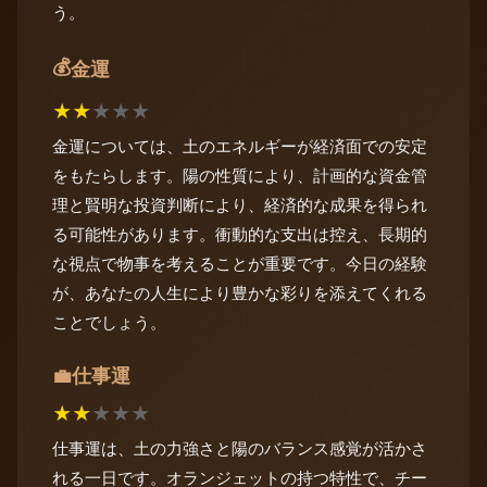
う。
💰
金運
★
★
★
★
★
金運については、土のエネルギーが経済面での安定
をもたらします。陽の性質により、計画的な資金管
理と賢明な投資判断により、経済的な成果を得られ
る可能性があります。衝動的な支出は控え、長期的
な視点で物事を考えることが重要です。今日の経験
が、あなたの人生により豊かな彩りを添えてくれる
ことでしょう。
仕事運
💼
★
★
★
★
★
仕事運は、土の力強さと陽のバランス感覚が活かさ
れる一日です。オランジェットの持つ特性で、チー