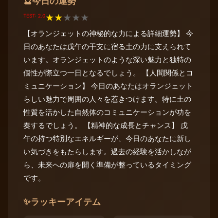
今日の運勢
🔮
TEST: 2.0
★
★
★
★
★
【オランジェットの神秘的な力による詳細運勢】 今
日のあなたは戊午の干支に宿る土の力に支えられて
います。オランジェットのような深い魅力と独特の
個性が際立つ一日となるでしょう。 【人間関係とコ
ミュニケーション】 今日のあなたはオランジェット
らしい魅力で周囲の人々を惹きつけます。特に土の
性質を活かした自然体のコミュニケーションが功を
奏するでしょう。 【精神的な成長とチャンス】 戊
午の持つ特別なエネルギーが、今日のあなたに新し
い気づきをもたらします。過去の経験を活かしなが
ら、未来への扉を開く準備が整っているタイミング
です。
✨
ラッキーアイテム