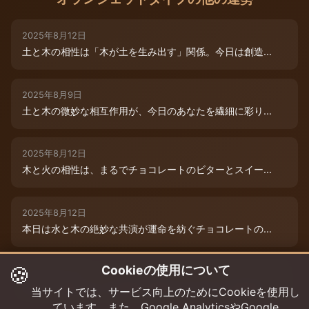
2025年8月12日
土と木の相性は「木が土を生み出す」関係。今日は創造...
2025年8月9日
土と木の微妙な相互作用が、今日のあなたを繊細に彩り...
2025年8月12日
木と火の相性は、まるでチョコレートのビターとスイー...
2025年8月12日
本日は水と木の絶妙な共演が運命を紡ぐチョコレートの...
🍪
Cookieの使用について
2025年8月12日
本日は、燃えるような情熱と成長のエネルギーが交差す...
当サイトでは、サービス向上のためにCookieを使用し
ています。また、Google AnalyticsやGoogle