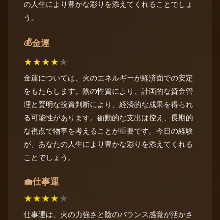
の人生により豊かな彩りを添えてくれることでしょ
う。
💰
金運
★
★
★
★
★
金運については、火のエネルギーが経済面での安定
をもたらします。陰の性質により、計画的な資金管
理と賢明な投資判断により、経済的な成果を得られ
る可能性があります。衝動的な支出は控え、長期的
な視点で物事を考えることが重要です。今日の経験
が、あなたの人生により豊かな彩りを添えてくれる
ことでしょう。
仕事運
💼
★
★
★
★
★
仕事運は、火の力強さと陰のバランス感覚が活かさ