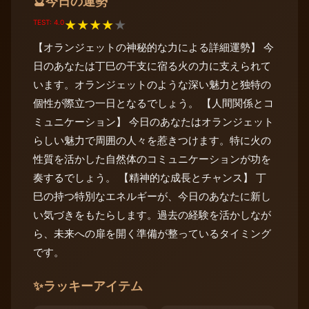
今日の運勢
🔮
TEST: 4.0
★
★
★
★
★
【オランジェットの神秘的な力による詳細運勢】 今
日のあなたは丁巳の干支に宿る火の力に支えられて
います。オランジェットのような深い魅力と独特の
個性が際立つ一日となるでしょう。 【人間関係とコ
ミュニケーション】 今日のあなたはオランジェット
らしい魅力で周囲の人々を惹きつけます。特に火の
性質を活かした自然体のコミュニケーションが功を
奏するでしょう。 【精神的な成長とチャンス】 丁
巳の持つ特別なエネルギーが、今日のあなたに新し
い気づきをもたらします。過去の経験を活かしなが
ら、未来への扉を開く準備が整っているタイミング
です。
✨
ラッキーアイテム