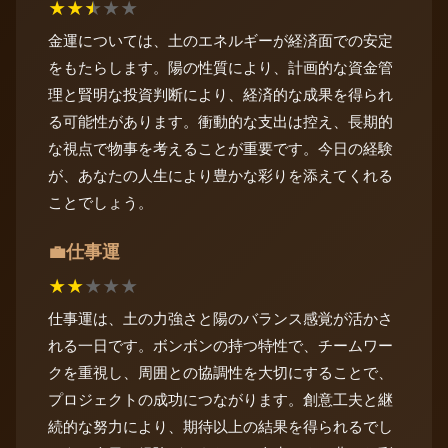
★
★
★
★
★
金運については、土のエネルギーが経済面での安定
をもたらします。陽の性質により、計画的な資金管
理と賢明な投資判断により、経済的な成果を得られ
る可能性があります。衝動的な支出は控え、長期的
な視点で物事を考えることが重要です。今日の経験
が、あなたの人生により豊かな彩りを添えてくれる
ことでしょう。
仕事運
💼
★
★
★
★
★
仕事運は、土の力強さと陽のバランス感覚が活かさ
れる一日です。ボンボンの持つ特性で、チームワー
クを重視し、周囲との協調性を大切にすることで、
プロジェクトの成功につながります。創意工夫と継
続的な努力により、期待以上の結果を得られるでし