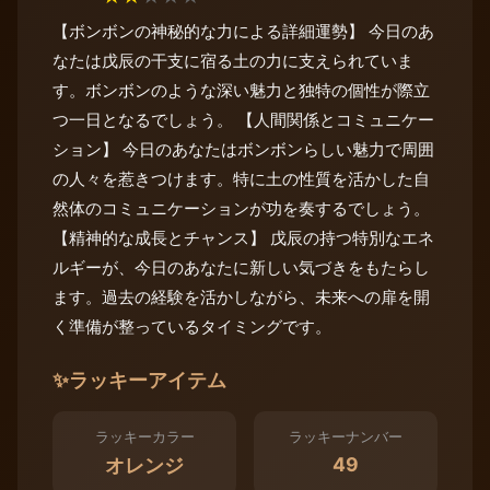
【ボンボンの神秘的な力による詳細運勢】 今日のあ
なたは戊辰の干支に宿る土の力に支えられていま
す。ボンボンのような深い魅力と独特の個性が際立
つ一日となるでしょう。 【人間関係とコミュニケー
ション】 今日のあなたはボンボンらしい魅力で周囲
の人々を惹きつけます。特に土の性質を活かした自
然体のコミュニケーションが功を奏するでしょう。
【精神的な成長とチャンス】 戊辰の持つ特別なエネ
ルギーが、今日のあなたに新しい気づきをもたらし
ます。過去の経験を活かしながら、未来への扉を開
く準備が整っているタイミングです。
✨
ラッキーアイテム
ラッキーカラー
ラッキーナンバー
49
オレンジ