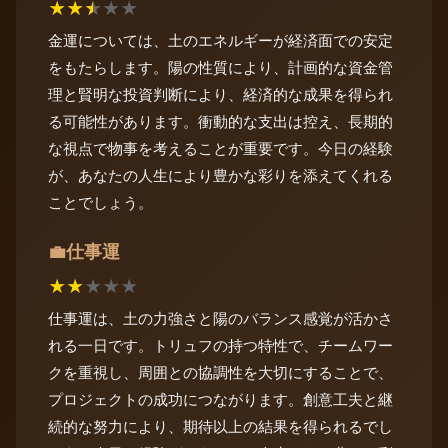
★
★
★
★
★
金運については、土のエネルギーが経済面での安定
をもたらします。陽の性質により、計画的な資金管
理と賢明な投資判断により、経済的な成果を得られ
る可能性があります。衝動的な支出は控え、長期的
な視点で物事を考えることが重要です。今日の経験
が、あなたの人生により豊かな彩りを添えてくれる
ことでしょう。
仕事運
💼
★
★
★
★
★
仕事運は、土の力強さと陽のバランス感覚が活かさ
れる一日です。トリュフの持つ特性で、チームワー
クを重視し、周囲との協調性を大切にすることで、
プロジェクトの成功につながります。創意工夫と継
続的な努力により、期待以上の結果を得られるでし