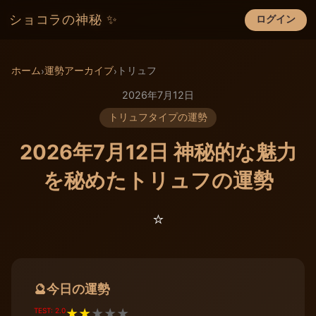
ショコラの神秘 ✨
ログイン
×
ホーム
運勢アーカイブ
トリュフ
›
›
2026年7月12日
トリュフタイプの運勢
2026年7月12日 神秘的な魅力
を秘めたトリュフの運勢
⭐️
今日の運勢
🔮
TEST: 2.0
★
★
★
★
★