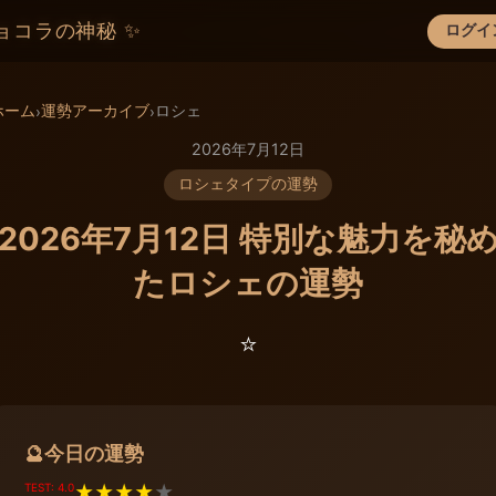
ョコラの神秘 ✨
ログイ
×
ホーム
運勢アーカイブ
ロシェ
›
›
2026年7月12日
ロシェタイプの運勢
2026年7月12日 特別な魅力を秘
たロシェの運勢
⭐️
今日の運勢
🔮
TEST: 4.0
★
★
★
★
★