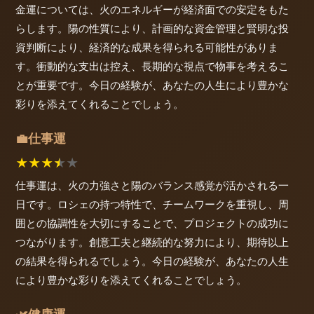
金運については、火のエネルギーが経済面での安定をもた
らします。陽の性質により、計画的な資金管理と賢明な投
資判断により、経済的な成果を得られる可能性がありま
す。衝動的な支出は控え、長期的な視点で物事を考えるこ
とが重要です。今日の経験が、あなたの人生により豊かな
彩りを添えてくれることでしょう。
仕事運
💼
★
★
★
★
★
仕事運は、火の力強さと陽のバランス感覚が活かされる一
日です。ロシェの持つ特性で、チームワークを重視し、周
囲との協調性を大切にすることで、プロジェクトの成功に
つながります。創意工夫と継続的な努力により、期待以上
の結果を得られるでしょう。今日の経験が、あなたの人生
により豊かな彩りを添えてくれることでしょう。