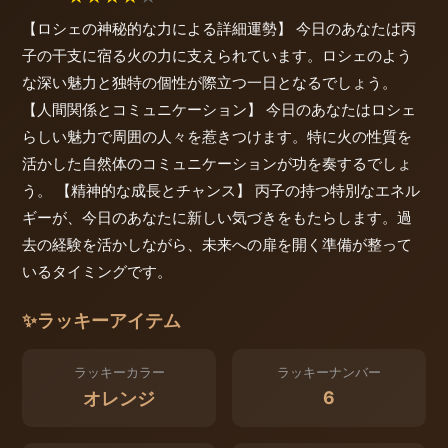
【ロシェの神秘的な力による詳細運勢】 今日のあなたは丙
子の干支に宿る火の力に支えられています。ロシェのよう
な深い魅力と独特の個性が際立つ一日となるでしょう。
【人間関係とコミュニケーション】 今日のあなたはロシェ
らしい魅力で周囲の人々を惹きつけます。特に火の性質を
活かした自然体のコミュニケーションが功を奏するでしょ
う。 【精神的な成長とチャンス】 丙子の持つ特別なエネル
ギーが、今日のあなたに新しい気づきをもたらします。過
去の経験を活かしながら、未来への扉を開く準備が整って
いるタイミングです。
✨
ラッキーアイテム
ラッキーカラー
ラッキーナンバー
6
オレンジ