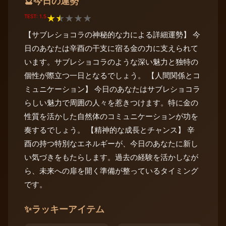
今日の運勢
🔮
TEST: 1.5
★
★
★
★
★
【サブレショコラの神秘的な力による詳細運勢】 今
日のあなたは辛酉の干支に宿る金の力に支えられて
います。サブレショコラのような深い魅力と独特の
個性が際立つ一日となるでしょう。 【人間関係とコ
ミュニケーション】 今日のあなたはサブレショコラ
らしい魅力で周囲の人々を惹きつけます。特に金の
性質を活かした自然体のコミュニケーションが功を
奏するでしょう。 【精神的な成長とチャンス】 辛
酉の持つ特別なエネルギーが、今日のあなたに新し
い気づきをもたらします。過去の経験を活かしなが
ら、未来への扉を開く準備が整っているタイミング
です。
✨
ラッキーアイテム