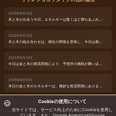
2025年8月12日
木と木が出会う今日、エネルギーは驚くほど満ちあふれ...
2025年8月12日
木と木の組み合わせは、相生の関係を意味し、今日は創...
2025年8月12日
今日は金と木の相克関係により、予想外の挑戦が舞い込...
2025年8月12日
本日の金と木のエネルギーは、微妙な相克関係にありま...
🍪
Cookieの使用について
2025年8月9日
木と木が寄り添う今日、あなたの創造性は最高潮に達し...
当サイトでは、サービス向上のためにCookieを使用し
ています。また、Google AnalyticsやGoogle