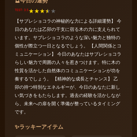
今日の運勢
🔮
TEST: 3.5
★
★
★
★
★
【サブレショコラの神秘的な力による詳細運勢】 今
日のあなたは乙卯の干支に宿る木の力に支えられて
います。サブレショコラのような深い魅力と独特の
個性が際立つ一日となるでしょう。 【人間関係とコ
ミュニケーション】 今日のあなたはサブレショコラ
らしい魅力で周囲の人々を惹きつけます。特に木の
性質を活かした自然体のコミュニケーションが功を
奏するでしょう。 【精神的な成長とチャンス】 乙
卯の持つ特別なエネルギーが、今日のあなたに新し
い気づきをもたらします。過去の経験を活かしなが
ら、未来への扉を開く準備が整っているタイミング
です。
✨
ラッキーアイテム