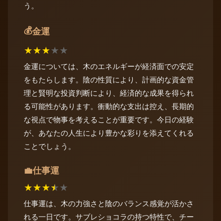
う。
💰
金運
★
★
★
★
★
金運については、木のエネルギーが経済面での安定
をもたらします。陰の性質により、計画的な資金管
理と賢明な投資判断により、経済的な成果を得られ
る可能性があります。衝動的な支出は控え、長期的
な視点で物事を考えることが重要です。今日の経験
が、あなたの人生により豊かな彩りを添えてくれる
ことでしょう。
仕事運
💼
★
★
★
★
★
仕事運は、木の力強さと陰のバランス感覚が活かさ
れる一日です。サブレショコラの持つ特性で、チー