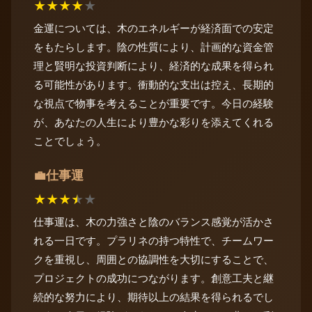
★
★
★
★
★
金運については、木のエネルギーが経済面での安定
をもたらします。陰の性質により、計画的な資金管
理と賢明な投資判断により、経済的な成果を得られ
る可能性があります。衝動的な支出は控え、長期的
な視点で物事を考えることが重要です。今日の経験
が、あなたの人生により豊かな彩りを添えてくれる
ことでしょう。
仕事運
💼
★
★
★
★
★
仕事運は、木の力強さと陰のバランス感覚が活かさ
れる一日です。プラリネの持つ特性で、チームワー
クを重視し、周囲との協調性を大切にすることで、
プロジェクトの成功につながります。創意工夫と継
続的な努力により、期待以上の結果を得られるでし