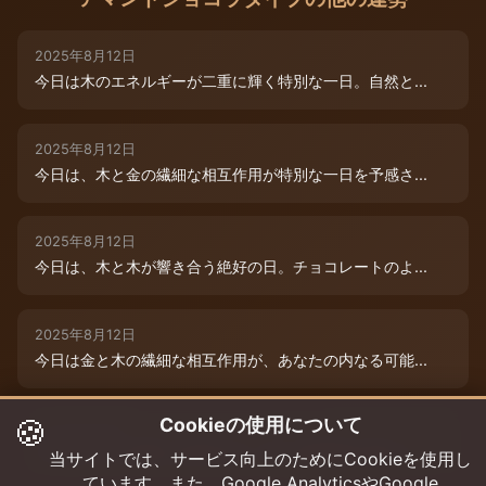
2025年8月12日
今日は木のエネルギーが二重に輝く特別な一日。自然と...
2025年8月12日
今日は、木と金の繊細な相互作用が特別な一日を予感さ...
2025年8月12日
今日は、木と木が響き合う絶好の日。チョコレートのよ...
2025年8月12日
今日は金と木の繊細な相互作用が、あなたの内なる可能...
🍪
Cookieの使用について
2025年8月9日
今日は木と木が重なる特別な日。内なる創造性が高まり...
当サイトでは、サービス向上のためにCookieを使用し
ています。また、Google AnalyticsやGoogle