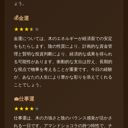
ょう。
💰
金運
★
★
★
★
★
金運については、木のエネルギーが経済面での安定
をもたらします。陰の性質により、計画的な資金管
理と賢明な投資判断により、経済的な成果を得られ
る可能性があります。衝動的な支出は控え、長期的
な視点で物事を考えることが重要です。今日の経験
が、あなたの人生により豊かな彩りを添えてくれる
ことでしょう。
仕事運
💼
★
★
★
★
★
仕事運は、木の力強さと陰のバランス感覚が活かさ
れる一日です。アマンドショコラの持つ特性で、チ