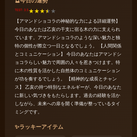
今日の運勢
🔮
TEST: 3.5
★
★
★
★
★
【アマンドショコラの神秘的な力による詳細運勢】
今日のあなたは乙亥の干支に宿る木の力に支えられ
ています。アマンドショコラのような深い魅力と独
特の個性が際立つ一日となるでしょう。 【人間関係
とコミュニケーション】 今日のあなたはアマンドシ
ョコラらしい魅力で周囲の人々を惹きつけます。特
に木の性質を活かした自然体のコミュニケーション
が功を奏するでしょう。 【精神的な成長とチャン
ス】 乙亥の持つ特別なエネルギーが、今日のあなた
に新しい気づきをもたらします。過去の経験を活か
しながら、未来への扉を開く準備が整っているタイ
ミングです。
✨
ラッキーアイテム