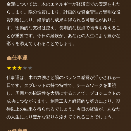
金運については、木のエネルギーが経済面での安定をもた
らします。陽の性質により、計画的な資金管理と賢明な投
資判断により、経済的な成果を得られる可能性がありま
す。衝動的な支出は控え、長期的な視点で物事を考えるこ
とが重要です。今日の経験が、あなたの人生により豊かな
彩りを添えてくれることでしょう。
仕事運
💼
★
★
★
★
★
仕事運は、木の力強さと陽のバランス感覚が活かされる一
日です。タブレットの持つ特性で、チームワークを重視
し、周囲との協調性を大切にすることで、プロジェクトの
成功につながります。創意工夫と継続的な努力により、期
待以上の結果を得られるでしょう。今日の経験が、あなた
の人生により豊かな彩りを添えてくれることでしょう。