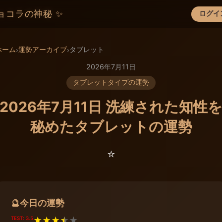
ョコラの神秘 ✨
ログイ
×
ホーム
運勢アーカイブ
タブレット
›
›
2026年7月11日
タブレットタイプの運勢
2026年7月11日 洗練された知性
秘めたタブレットの運勢
⭐️
今日の運勢
🔮
TEST: 3.5
★
★
★
★
★