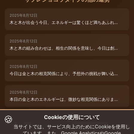
2025年8月12日
木と木が出会う今日、エネルギーは驚くほど満ちあふれ...
2025年8月12日
木と木の組み合わせは、相生の関係を意味し、今日は創...
2025年8月12日
今日は金と木の相克関係により、予想外の挑戦が舞い込...
2025年8月12日
本日の金と木のエネルギーは、微妙な相克関係にありま...
🍪
Cookieの使用について
2025年8月9日
木と木が寄り添う今日、あなたの創造性は最高潮に達し...
当サイトでは、サービス向上のためにCookieを使用し
ています。また、Google AnalyticsやGoogle