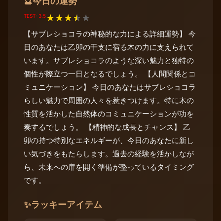
今日の運勢
🔮
TEST: 3.5
★
★
★
★
★
【サブレショコラの神秘的な力による詳細運勢】 今
日のあなたは乙卯の干支に宿る木の力に支えられて
います。サブレショコラのような深い魅力と独特の
個性が際立つ一日となるでしょう。 【人間関係とコ
ミュニケーション】 今日のあなたはサブレショコラ
らしい魅力で周囲の人々を惹きつけます。特に木の
性質を活かした自然体のコミュニケーションが功を
奏するでしょう。 【精神的な成長とチャンス】 乙
卯の持つ特別なエネルギーが、今日のあなたに新し
い気づきをもたらします。過去の経験を活かしなが
ら、未来への扉を開く準備が整っているタイミング
です。
✨
ラッキーアイテム