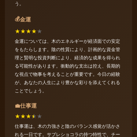
う。
💰
金運
★
★
★
★
★
金運については、木のエネルギーが経済面での安定
をもたらします。陰の性質により、計画的な資金管
理と賢明な投資判断により、経済的な成果を得られ
る可能性があります。衝動的な支出は控え、長期的
な視点で物事を考えることが重要です。今日の経験
が、あなたの人生により豊かな彩りを添えてくれる
ことでしょう。
仕事運
💼
★
★
★
★
★
仕事運は、木の力強さと陰のバランス感覚が活かさ
れる一日です。サブレショコラの持つ特性で、チー