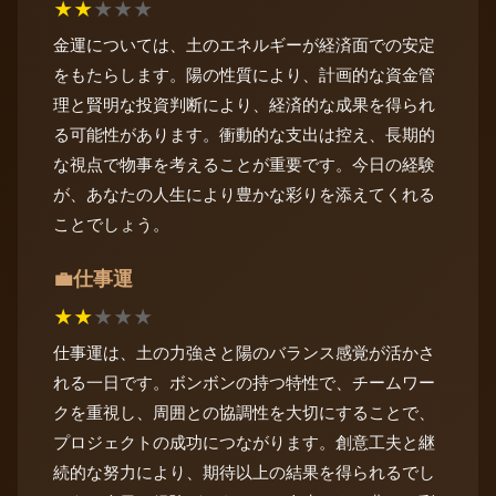
★
★
★
★
★
金運については、土のエネルギーが経済面での安定
をもたらします。陽の性質により、計画的な資金管
理と賢明な投資判断により、経済的な成果を得られ
る可能性があります。衝動的な支出は控え、長期的
な視点で物事を考えることが重要です。今日の経験
が、あなたの人生により豊かな彩りを添えてくれる
ことでしょう。
仕事運
💼
★
★
★
★
★
仕事運は、土の力強さと陽のバランス感覚が活かさ
れる一日です。ボンボンの持つ特性で、チームワー
クを重視し、周囲との協調性を大切にすることで、
プロジェクトの成功につながります。創意工夫と継
続的な努力により、期待以上の結果を得られるでし