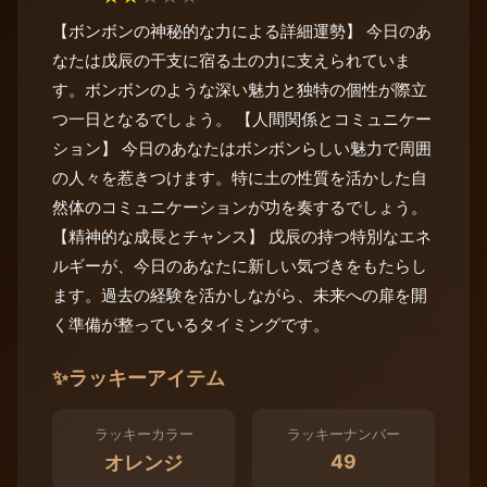
【ボンボンの神秘的な力による詳細運勢】 今日のあ
なたは戊辰の干支に宿る土の力に支えられていま
す。ボンボンのような深い魅力と独特の個性が際立
つ一日となるでしょう。 【人間関係とコミュニケー
ション】 今日のあなたはボンボンらしい魅力で周囲
の人々を惹きつけます。特に土の性質を活かした自
然体のコミュニケーションが功を奏するでしょう。
【精神的な成長とチャンス】 戊辰の持つ特別なエネ
ルギーが、今日のあなたに新しい気づきをもたらし
ます。過去の経験を活かしながら、未来への扉を開
く準備が整っているタイミングです。
✨
ラッキーアイテム
ラッキーカラー
ラッキーナンバー
49
オレンジ