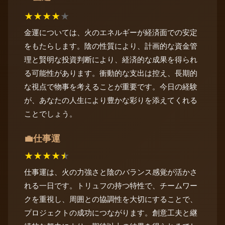
★
★
★
★
★
金運については、火のエネルギーが経済面での安定
をもたらします。陰の性質により、計画的な資金管
理と賢明な投資判断により、経済的な成果を得られ
る可能性があります。衝動的な支出は控え、長期的
な視点で物事を考えることが重要です。今日の経験
が、あなたの人生により豊かな彩りを添えてくれる
ことでしょう。
仕事運
💼
★
★
★
★
★
仕事運は、火の力強さと陰のバランス感覚が活かさ
れる一日です。トリュフの持つ特性で、チームワー
クを重視し、周囲との協調性を大切にすることで、
プロジェクトの成功につながります。創意工夫と継