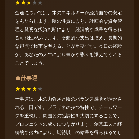
★
★
★
★
★
金運については、木のエネルギーが経済面での安定
をもたらします。陰の性質により、計画的な資金管
理と賢明な投資判断により、経済的な成果を得られ
る可能性があります。衝動的な支出は控え、長期的
な視点で物事を考えることが重要です。今日の経験
が、あなたの人生により豊かな彩りを添えてくれる
ことでしょう。
仕事運
💼
★
★
★
★
★
仕事運は、木の力強さと陰のバランス感覚が活かさ
れる一日です。プラリネの持つ特性で、チームワー
クを重視し、周囲との協調性を大切にすることで、
プロジェクトの成功につながります。創意工夫と継
続的な努力により、期待以上の結果を得られるでし