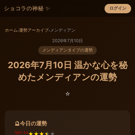
ショコラの神秘 ✨
ログイン
×
ホーム
運勢アーカイブ
メンディアン
›
›
2026年7月10日
メンディアンタイプの運勢
2026年7月10日 温かな心を秘
めたメンディアンの運勢
⭐️
今日の運勢
🔮
TEST: 3.5
★
★
★
★
★