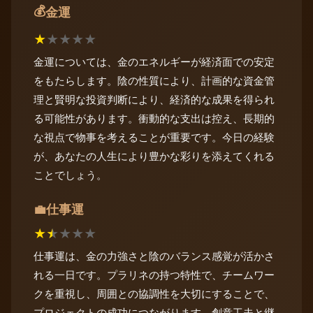
💰
金運
★
★
★
★
★
金運については、金のエネルギーが経済面での安定
をもたらします。陰の性質により、計画的な資金管
理と賢明な投資判断により、経済的な成果を得られ
る可能性があります。衝動的な支出は控え、長期的
な視点で物事を考えることが重要です。今日の経験
が、あなたの人生により豊かな彩りを添えてくれる
ことでしょう。
仕事運
💼
★
★
★
★
★
仕事運は、金の力強さと陰のバランス感覚が活かさ
れる一日です。プラリネの持つ特性で、チームワー
クを重視し、周囲との協調性を大切にすることで、
プロジェクトの成功につながります。創意工夫と継