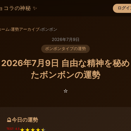
ョコラの神秘 ✨
ログイ
×
ホーム
運勢アーカイブ
ボンボン
›
›
2026年7月9日
ボンボンタイプの運勢
2026年7月9日 自由な精神を秘め
たボンボンの運勢
⭐️
今日の運勢
🔮
TEST: 4.5
★
★
★
★
★