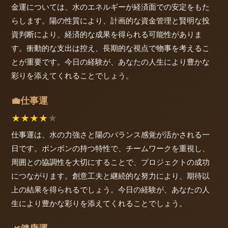
金運については、水のエネルギーが経済面での安定をもた
らします。陽の性質により、計画的な資金管理と賢明な投
資判断により、経済的な成果を得られる可能性がありま
す。衝動的な支出は控え、長期的な視点で物事を考えるこ
とが重要です。今日の経験が、あなたの人生により豊かな
彩りを添えてくれることでしょう。
仕事運
💼
★
★
★
★
★
仕事運は、水の力強さと陽のバランス感覚が活かされる一
日です。ボンボンの持つ特性で、チームワークを重視し、
周囲との協調性を大切にすることで、プロジェクトの成功
につながります。創意工夫と継続的な努力により、期待以
上の結果を得られるでしょう。今日の経験が、あなたの人
生により豊かな彩りを添えてくれることでしょう。