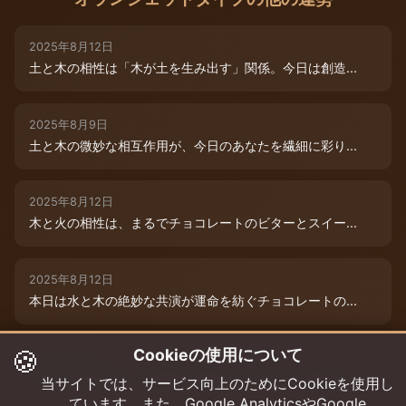
2025年8月12日
土と木の相性は「木が土を生み出す」関係。今日は創造...
2025年8月9日
土と木の微妙な相互作用が、今日のあなたを繊細に彩り...
2025年8月12日
木と火の相性は、まるでチョコレートのビターとスイー...
2025年8月12日
本日は水と木の絶妙な共演が運命を紡ぐチョコレートの...
🍪
Cookieの使用について
2025年8月12日
本日は、燃えるような情熱と成長のエネルギーが交差す...
当サイトでは、サービス向上のためにCookieを使用し
ています。また、Google AnalyticsやGoogle