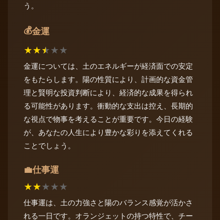
う。
💰
金運
★
★
★
★
★
金運については、土のエネルギーが経済面での安定
をもたらします。陽の性質により、計画的な資金管
理と賢明な投資判断により、経済的な成果を得られ
る可能性があります。衝動的な支出は控え、長期的
な視点で物事を考えることが重要です。今日の経験
が、あなたの人生により豊かな彩りを添えてくれる
ことでしょう。
仕事運
💼
★
★
★
★
★
仕事運は、土の力強さと陽のバランス感覚が活かさ
れる一日です。オランジェットの持つ特性で、チー