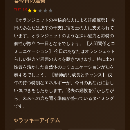
今日の運勢
🔮
TEST: 2.0
★
★
★
★
★
【オランジェットの神秘的な力による詳細運勢】 今
日のあなたは戊午の干支に宿る土の力に支えられて
います。オランジェットのような深い魅力と独特の
個性が際立つ一日となるでしょう。 【人間関係とコ
ミュニケーション】 今日のあなたはオランジェット
らしい魅力で周囲の人々を惹きつけます。特に土の
性質を活かした自然体のコミュニケーションが功を
奏するでしょう。 【精神的な成長とチャンス】 戊
午の持つ特別なエネルギーが、今日のあなたに新し
い気づきをもたらします。過去の経験を活かしなが
ら、未来への扉を開く準備が整っているタイミング
です。
✨
ラッキーアイテム