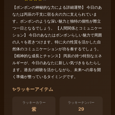
【ボンボンの神秘的な力による詳細運勢】 今日のあ
なたは丙辰の干支に宿る火の力に支えられていま
す。ボンボンのような深い魅力と独特の個性が際立
つ一日となるでしょう。 【人間関係とコミュニケー
ション】 今日のあなたはボンボンらしい魅力で周囲
の人々を惹きつけます。特に火の性質を活かした自
然体のコミュニケーションが功を奏するでしょう。
【精神的な成長とチャンス】 丙辰の持つ特別なエネ
ルギーが、今日のあなたに新しい気づきをもたらし
ます。過去の経験を活かしながら、未来への扉を開
く準備が整っているタイミングです。
✨
ラッキーアイテム
ラッキーカラー
ラッキーナンバー
29
紫