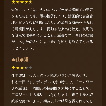
★
★
★
★
★
金運については、火のエネルギーが経済面での安定
をもたらします。陽の性質により、計画的な資金管
理と賢明な投資判断により、経済的な成果を得られ
る可能性があります。衝動的な支出は控え、長期的
な視点で物事を考えることが重要です。今日の経験
が、あなたの人生により豊かな彩りを添えてくれる
ことでしょう。
仕事運
💼
★
★
★
★
★
仕事運は、火の力強さと陽のバランス感覚が活かさ
れる一日です。ボンボンの持つ特性で、チームワー
クを重視し、周囲との協調性を大切にすることで、
プロジェクトの成功につながります。創意工夫と継
続的な努力により、期待以上の結果を得られるでし