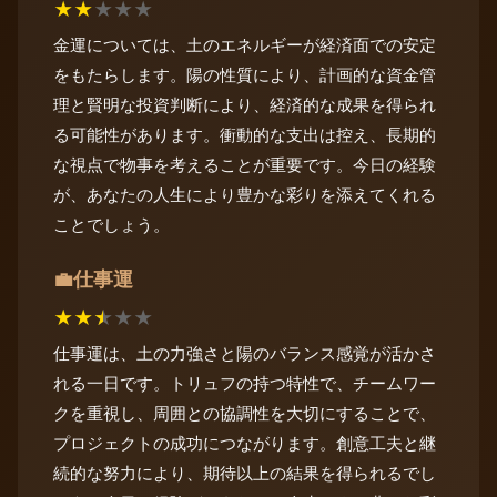
★
★
★
★
★
金運については、土のエネルギーが経済面での安定
をもたらします。陽の性質により、計画的な資金管
理と賢明な投資判断により、経済的な成果を得られ
る可能性があります。衝動的な支出は控え、長期的
な視点で物事を考えることが重要です。今日の経験
が、あなたの人生により豊かな彩りを添えてくれる
ことでしょう。
仕事運
💼
★
★
★
★
★
仕事運は、土の力強さと陽のバランス感覚が活かさ
れる一日です。トリュフの持つ特性で、チームワー
クを重視し、周囲との協調性を大切にすることで、
プロジェクトの成功につながります。創意工夫と継
続的な努力により、期待以上の結果を得られるでし