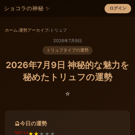
ショコラの神秘 ✨
ログイン
×
ホーム
運勢アーカイブ
トリュフ
›
›
2026年7月9日
トリュフタイプの運勢
2026年7月9日 神秘的な魅力を
秘めたトリュフの運勢
⭐️
今日の運勢
🔮
TEST: 2.0
★
★
★
★
★