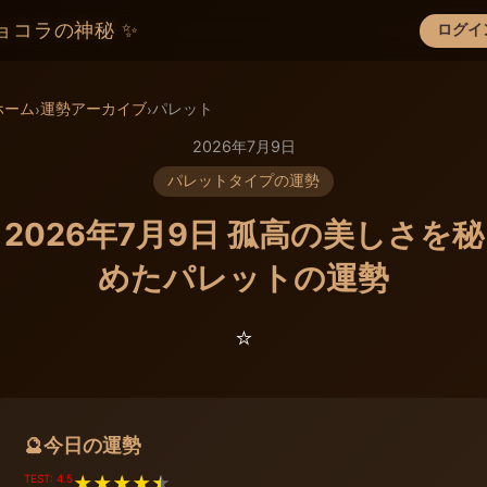
ョコラの神秘 ✨
ログイ
×
ホーム
運勢アーカイブ
パレット
›
›
2026年7月9日
パレットタイプの運勢
2026年7月9日 孤高の美しさを秘
めたパレットの運勢
⭐️
今日の運勢
🔮
TEST: 4.5
★
★
★
★
★