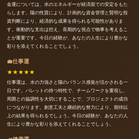
金運については、水のエネルギーが経済面での安定をもた
らします。陽の性質により、計画的な資金管理と賢明な投
資判断により、経済的な成果を得られる可能性がありま
す。衝動的な支出は控え、長期的な視点で物事を考えるこ
とが重要です。今日の経験が、あなたの人生により豊かな
彩りを添えてくれることでしょう。
仕事運
💼
★
★
★
★
★
仕事運は、水の力強さと陽のバランス感覚が活かされる一
日です。パレットの持つ特性で、チームワークを重視し、
周囲との協調性を大切にすることで、プロジェクトの成功
につながります。創意工夫と継続的な努力により、期待以
上の結果を得られるでしょう。今日の経験が、あなたの人
生により豊かな彩りを添えてくれることでしょう。