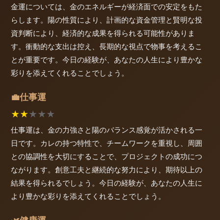
金運については、金のエネルギーが経済面での安定をもた
らします。陽の性質により、計画的な資金管理と賢明な投
資判断により、経済的な成果を得られる可能性がありま
す。衝動的な支出は控え、長期的な視点で物事を考えるこ
とが重要です。今日の経験が、あなたの人生により豊かな
彩りを添えてくれることでしょう。
仕事運
💼
★
★
★
★
★
仕事運は、金の力強さと陽のバランス感覚が活かされる一
日です。カレの持つ特性で、チームワークを重視し、周囲
との協調性を大切にすることで、プロジェクトの成功につ
ながります。創意工夫と継続的な努力により、期待以上の
結果を得られるでしょう。今日の経験が、あなたの人生に
より豊かな彩りを添えてくれることでしょう。