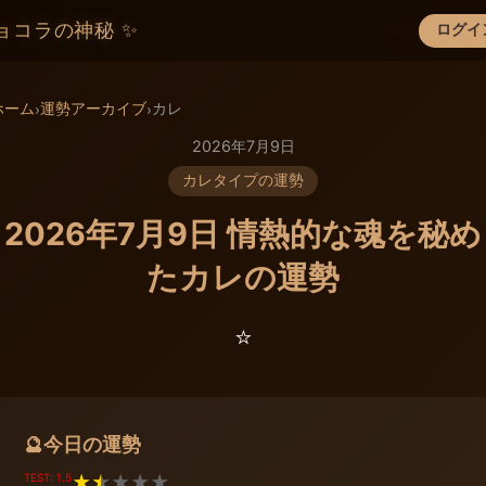
ョコラの神秘 ✨
ログイ
×
ホーム
運勢アーカイブ
カレ
›
›
2026年7月9日
カレタイプの運勢
2026年7月9日 情熱的な魂を秘め
たカレの運勢
⭐️
今日の運勢
🔮
TEST: 1.5
★
★
★
★
★