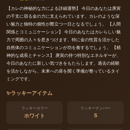
【カレの神秘的な力による詳細運勢】 今日のあなたは庚寅
の干支に宿る金の力に支えられています。カレのような深
い魅力と独特の個性が際立つ一日となるでしょう。 【人間
関係とコミュニケーション】 今日のあなたはカレらしい魅
力で周囲の人々を惹きつけます。特に金の性質を活かした
自然体のコミュニケーションが功を奏するでしょう。 【精
神的な成長とチャンス】 庚寅の持つ特別なエネルギーが、
今日のあなたに新しい気づきをもたらします。過去の経験
を活かしながら、未来への扉を開く準備が整っているタイ
ミングです。
✨
ラッキーアイテム
ラッキーカラー
ラッキーナンバー
5
ホワイト