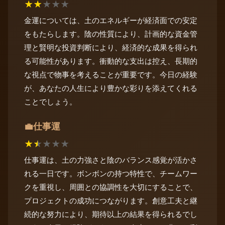
★
★
★
★
★
金運については、土のエネルギーが経済面での安定
をもたらします。陰の性質により、計画的な資金管
理と賢明な投資判断により、経済的な成果を得られ
る可能性があります。衝動的な支出は控え、長期的
な視点で物事を考えることが重要です。今日の経験
が、あなたの人生により豊かな彩りを添えてくれる
ことでしょう。
仕事運
💼
★
★
★
★
★
仕事運は、土の力強さと陰のバランス感覚が活かさ
れる一日です。ボンボンの持つ特性で、チームワー
クを重視し、周囲との協調性を大切にすることで、
プロジェクトの成功につながります。創意工夫と継
続的な努力により、期待以上の結果を得られるでし