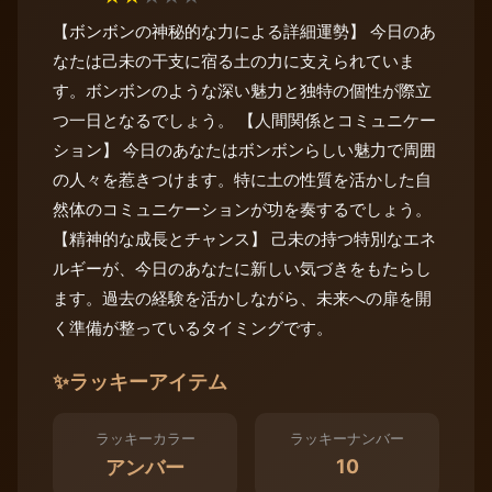
【ボンボンの神秘的な力による詳細運勢】 今日のあ
なたは己未の干支に宿る土の力に支えられていま
す。ボンボンのような深い魅力と独特の個性が際立
つ一日となるでしょう。 【人間関係とコミュニケー
ション】 今日のあなたはボンボンらしい魅力で周囲
の人々を惹きつけます。特に土の性質を活かした自
然体のコミュニケーションが功を奏するでしょう。
【精神的な成長とチャンス】 己未の持つ特別なエネ
ルギーが、今日のあなたに新しい気づきをもたらし
ます。過去の経験を活かしながら、未来への扉を開
く準備が整っているタイミングです。
✨
ラッキーアイテム
ラッキーカラー
ラッキーナンバー
10
アンバー