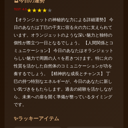
今日の運勢
🔮
TEST: 4.0
★
★
★
★
★
【オランジェットの神秘的な力による詳細運勢】 今
日のあなたは丁巳の干支に宿る火の力に支えられて
います。オランジェットのような深い魅力と独特の
個性が際立つ一日となるでしょう。 【人間関係とコ
ミュニケーション】 今日のあなたはオランジェット
らしい魅力で周囲の人々を惹きつけます。特に火の
性質を活かした自然体のコミュニケーションが功を
奏するでしょう。 【精神的な成長とチャンス】 丁
巳の持つ特別なエネルギーが、今日のあなたに新し
い気づきをもたらします。過去の経験を活かしなが
ら、未来への扉を開く準備が整っているタイミング
です。
✨
ラッキーアイテム