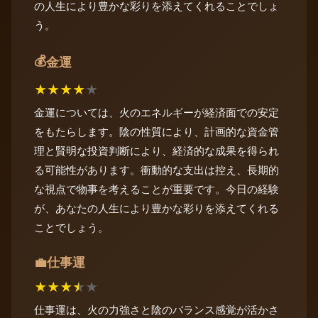
の人生により豊かな彩りを添えてくれることでしょ
う。
💰
金運
★
★
★
★
★
金運については、火のエネルギーが経済面での安定
をもたらします。陰の性質により、計画的な資金管
理と賢明な投資判断により、経済的な成果を得られ
る可能性があります。衝動的な支出は控え、長期的
な視点で物事を考えることが重要です。今日の経験
が、あなたの人生により豊かな彩りを添えてくれる
ことでしょう。
仕事運
💼
★
★
★
★
★
仕事運は、火の力強さと陰のバランス感覚が活かさ