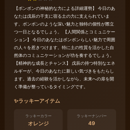
【ボンボンの神秘的な力による詳細運勢】 今日のあ
なたは戊辰の干支に宿る土の力に支えられていま
す。ボンボンのような深い魅力と独特の個性が際立
つ一日となるでしょう。 【人間関係とコミュニケー
ション】 今日のあなたはボンボンらしい魅力で周囲
の人々を惹きつけます。特に土の性質を活かした自
然体のコミュニケーションが功を奏するでしょう。
【精神的な成長とチャンス】 戊辰の持つ特別なエネ
ルギーが、今日のあなたに新しい気づきをもたらし
ます。過去の経験を活かしながら、未来への扉を開
く準備が整っているタイミングです。
✨
ラッキーアイテム
ラッキーカラー
ラッキーナンバー
49
オレンジ