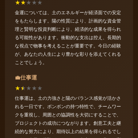
★
★
★
★
★
金運については、土のエネルギーが経済面での安定
をもたらします。陽の性質により、計画的な資金管
理と賢明な投資判断により、経済的な成果を得られ
る可能性があります。衝動的な支出は控え、長期的
な視点で物事を考えることが重要です。今日の経験
が、あなたの人生により豊かな彩りを添えてくれる
ことでしょう。
仕事運
💼
★
★
★
★
★
仕事運は、土の力強さと陽のバランス感覚が活かさ
れる一日です。ボンボンの持つ特性で、チームワー
クを重視し、周囲との協調性を大切にすることで、
プロジェクトの成功につながります。創意工夫と継
続的な努力により、期待以上の結果を得られるでし