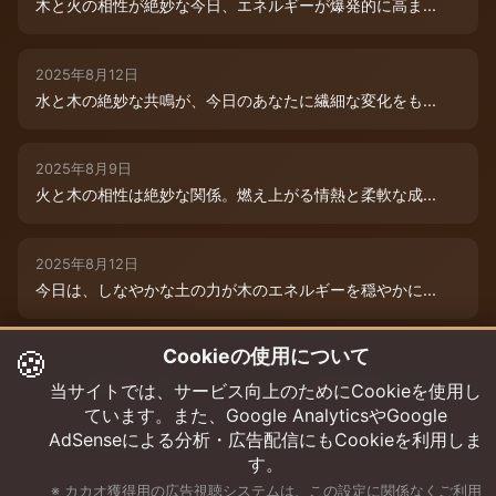
木と火の相性が絶妙な今日、エネルギーが爆発的に高ま...
2025年8月12日
水と木の絶妙な共鳴が、今日のあなたに繊細な変化をも...
2025年8月9日
火と木の相性は絶妙な関係。燃え上がる情熱と柔軟な成...
2025年8月12日
今日は、しなやかな土の力が木のエネルギーを穏やかに...
🍪
Cookieの使用について
2025年8月9日
水と木の絶妙な共演が、今日のあなたを特別な輝きで包...
当サイトでは、サービス向上のためにCookieを使用し
ています。また、Google AnalyticsやGoogle
AdSenseによる分析・広告配信にもCookieを利用しま
す。
※ カカオ獲得用の広告視聴システムは、この設定に関係なくご利用