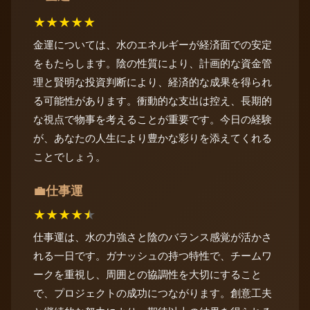
★
★
★
★
★
金運については、水のエネルギーが経済面での安定
をもたらします。陰の性質により、計画的な資金管
理と賢明な投資判断により、経済的な成果を得られ
る可能性があります。衝動的な支出は控え、長期的
な視点で物事を考えることが重要です。今日の経験
が、あなたの人生により豊かな彩りを添えてくれる
ことでしょう。
仕事運
💼
★
★
★
★
★
仕事運は、水の力強さと陰のバランス感覚が活かさ
れる一日です。ガナッシュの持つ特性で、チームワ
ークを重視し、周囲との協調性を大切にすること
で、プロジェクトの成功につながります。創意工夫