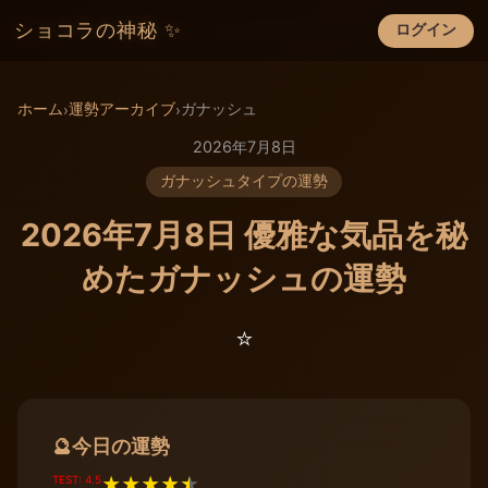
ショコラの神秘 ✨
ログイン
×
ホーム
運勢アーカイブ
ガナッシュ
›
›
2026年7月8日
ガナッシュタイプの運勢
2026年7月8日 優雅な気品を秘
めたガナッシュの運勢
⭐️
今日の運勢
🔮
TEST: 4.5
★
★
★
★
★