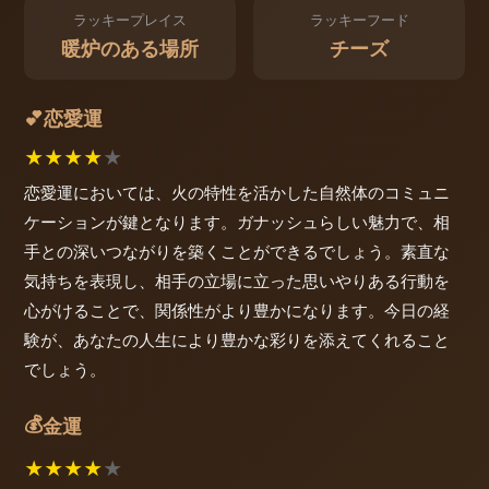
ラッキープレイス
ラッキーフード
暖炉のある場所
チーズ
恋愛運
💕
★
★
★
★
★
恋愛運においては、火の特性を活かした自然体のコミュニ
ケーションが鍵となります。ガナッシュらしい魅力で、相
手との深いつながりを築くことができるでしょう。素直な
気持ちを表現し、相手の立場に立った思いやりある行動を
心がけることで、関係性がより豊かになります。今日の経
験が、あなたの人生により豊かな彩りを添えてくれること
でしょう。
💰
金運
★
★
★
★
★