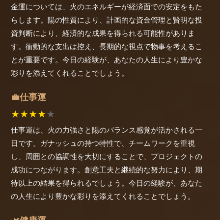
金運については、火のエネルギーが経済面での安定をもた
らします。陽の性質により、計画的な資金管理と賢明な投
資判断により、経済的な成果を得られる可能性がありま
す。衝動的な支出は控え、長期的な視点で物事を考えるこ
とが重要です。今日の経験が、あなたの人生により豊かな
彩りを添えてくれることでしょう。
仕事運
💼
★
★
★
★
★
仕事運は、火の力強さと陽のバランス感覚が活かされる一
日です。ガナッシュの持つ特性で、チームワークを重視
し、周囲との協調性を大切にすることで、プロジェクトの
成功につながります。創意工夫と継続的な努力により、期
待以上の結果を得られるでしょう。今日の経験が、あなた
の人生により豊かな彩りを添えてくれることでしょう。