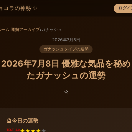
ョコラの神秘 ✨
ログイ
×
ホーム
運勢アーカイブ
ガナッシュ
›
›
2026年7月8日
ガナッシュタイプの運勢
2026年7月8日 優雅な気品を秘め
たガナッシュの運勢
⭐️
今日の運勢
🔮
TEST: 4.0
★
★
★
★
★