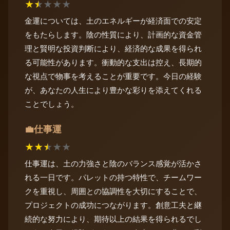
★
★
★
★
★
金運については、土のエネルギーが経済面での安定
をもたらします。陰の性質により、計画的な資金管
理と賢明な投資判断により、経済的な成果を得られ
る可能性があります。衝動的な支出は控え、長期的
な視点で物事を考えることが重要です。今日の経験
が、あなたの人生により豊かな彩りを添えてくれる
ことでしょう。
仕事運
💼
★
★
★
★
★
仕事運は、土の力強さと陰のバランス感覚が活かさ
れる一日です。パレットの持つ特性で、チームワー
クを重視し、周囲との協調性を大切にすることで、
プロジェクトの成功につながります。創意工夫と継
続的な努力により、期待以上の結果を得られるでし