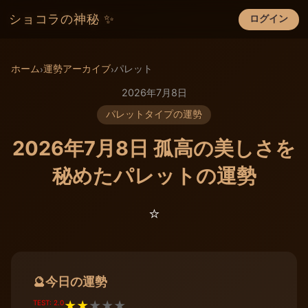
ショコラの神秘 ✨
ログイン
×
ホーム
運勢アーカイブ
パレット
›
›
2026年7月8日
パレットタイプの運勢
2026年7月8日 孤高の美しさを
秘めたパレットの運勢
⭐️
今日の運勢
🔮
TEST: 2.0
★
★
★
★
★