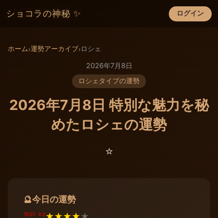
ショコラの神秘 ✨
ログイン
×
ホーム
運勢アーカイブ
ロシェ
›
›
2026年7月8日
ロシェタイプの運勢
2026年7月8日 特別な魅力を秘
めたロシェの運勢
⭐️
今日の運勢
🔮
TEST: 4.0
★
★
★
★
★