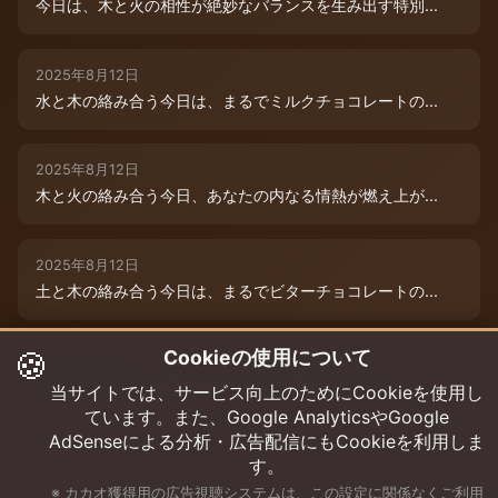
今日は、木と火の相性が絶妙なバランスを生み出す特別...
2025年8月12日
水と木の絡み合う今日は、まるでミルクチョコレートの...
2025年8月12日
木と火の絡み合う今日、あなたの内なる情熱が燃え上が...
2025年8月12日
土と木の絡み合う今日は、まるでビターチョコレートの...
🍪
Cookieの使用について
2025年8月12日
今日は、水と木の微妙な絡み合いが運命を彩ります。チ...
当サイトでは、サービス向上のためにCookieを使用し
ています。また、Google AnalyticsやGoogle
AdSenseによる分析・広告配信にもCookieを利用しま
す。
※ カカオ獲得用の広告視聴システムは、この設定に関係なくご利用