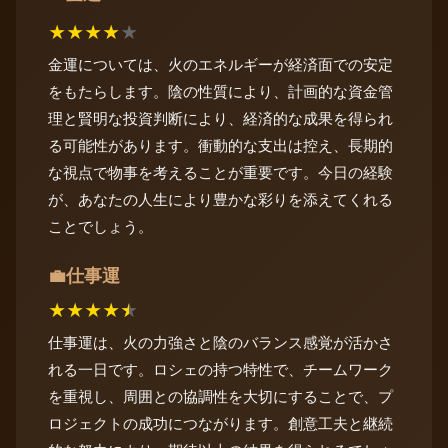
★
★
★
★
★
金運については、火のエネルギーが経済面での安定
をもたらします。陰の性質により、計画的な資金管
理と賢明な投資判断により、経済的な成果を得られ
る可能性があります。衝動的な支出は控え、長期的
な視点で物事を考えることが重要です。今日の経験
が、あなたの人生により豊かな彩りを添えてくれる
ことでしょう。
仕事運
💼
★
★
★
★
★
仕事運は、火の力強さと陰のバランス感覚が活かさ
れる一日です。ロシェの持つ特性で、チームワーク
を重視し、周囲との協調性を大切にすることで、プ
ロジェクトの成功につながります。創意工夫と継続