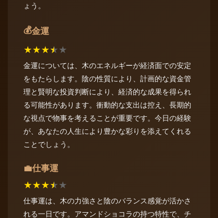
ょう。
💰
金運
★
★
★
★
★
金運については、木のエネルギーが経済面での安定
をもたらします。陰の性質により、計画的な資金管
理と賢明な投資判断により、経済的な成果を得られ
る可能性があります。衝動的な支出は控え、長期的
な視点で物事を考えることが重要です。今日の経験
が、あなたの人生により豊かな彩りを添えてくれる
ことでしょう。
仕事運
💼
★
★
★
★
★
仕事運は、木の力強さと陰のバランス感覚が活かさ
れる一日です。アマンドショコラの持つ特性で、チ