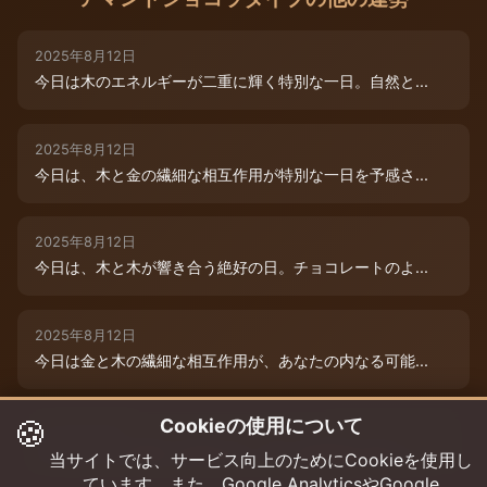
2025年8月12日
今日は木のエネルギーが二重に輝く特別な一日。自然と...
2025年8月12日
今日は、木と金の繊細な相互作用が特別な一日を予感さ...
2025年8月12日
今日は、木と木が響き合う絶好の日。チョコレートのよ...
2025年8月12日
今日は金と木の繊細な相互作用が、あなたの内なる可能...
🍪
Cookieの使用について
2025年8月9日
今日は木と木が重なる特別な日。内なる創造性が高まり...
当サイトでは、サービス向上のためにCookieを使用し
ています。また、Google AnalyticsやGoogle