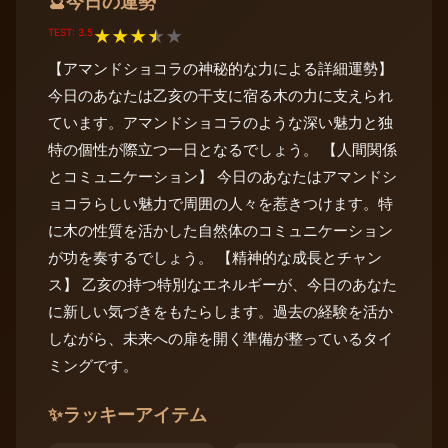
今日の運勢
🔮
TEST: 3.5
★
★
★
★
★
【アマンドショコラの神秘的な力による詳細運勢】
今日のあなたは乙亥の干支に宿る木の力に支えられ
ています。アマンドショコラのような深い魅力と独
特の個性が際立つ一日となるでしょう。 【人間関係
とコミュニケーション】 今日のあなたはアマンドシ
ョコラらしい魅力で周囲の人々を惹きつけます。特
に木の性質を活かした自然体のコミュニケーション
が功を奏するでしょう。 【精神的な成長とチャン
ス】 乙亥の持つ特別なエネルギーが、今日のあなた
に新しい気づきをもたらします。過去の経験を活か
しながら、未来への扉を開く準備が整っているタイ
ミングです。
✨
ラッキーアイテム