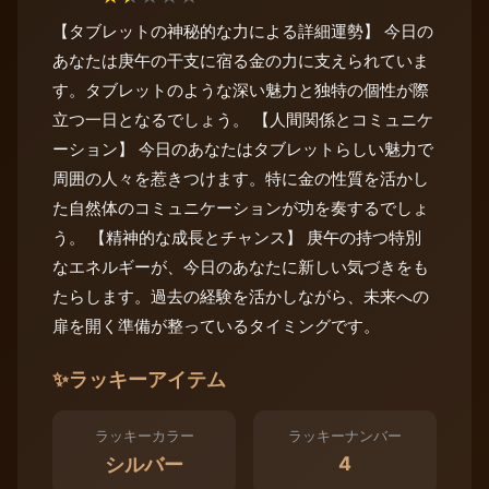
【タブレットの神秘的な力による詳細運勢】 今日の
あなたは庚午の干支に宿る金の力に支えられていま
す。タブレットのような深い魅力と独特の個性が際
立つ一日となるでしょう。 【人間関係とコミュニケ
ーション】 今日のあなたはタブレットらしい魅力で
周囲の人々を惹きつけます。特に金の性質を活かし
た自然体のコミュニケーションが功を奏するでしょ
う。 【精神的な成長とチャンス】 庚午の持つ特別
なエネルギーが、今日のあなたに新しい気づきをも
たらします。過去の経験を活かしながら、未来への
扉を開く準備が整っているタイミングです。
✨
ラッキーアイテム
ラッキーカラー
ラッキーナンバー
4
シルバー