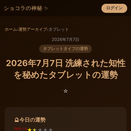
ショコラの神秘 ✨
ログイン
×
ホーム
運勢アーカイブ
タブレット
›
›
2026年7月7日
タブレットタイプの運勢
2026年7月7日 洗練された知性
を秘めたタブレットの運勢
⭐️
今日の運勢
🔮
TEST: 1.5
★
★
★
★
★