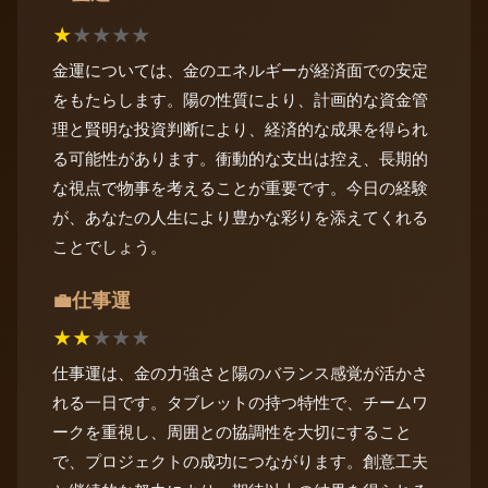
★
★
★
★
★
金運については、金のエネルギーが経済面での安定
をもたらします。陽の性質により、計画的な資金管
理と賢明な投資判断により、経済的な成果を得られ
る可能性があります。衝動的な支出は控え、長期的
な視点で物事を考えることが重要です。今日の経験
が、あなたの人生により豊かな彩りを添えてくれる
ことでしょう。
仕事運
💼
★
★
★
★
★
仕事運は、金の力強さと陽のバランス感覚が活かさ
れる一日です。タブレットの持つ特性で、チームワ
ークを重視し、周囲との協調性を大切にすること
で、プロジェクトの成功につながります。創意工夫