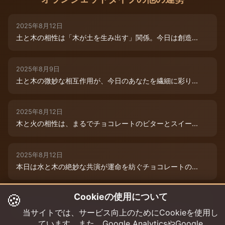
2025年8月12日
土と木の相性は「木が土を生み出す」関係。今日は創造...
2025年8月9日
土と木の微妙な相互作用が、今日のあなたを繊細に彩り...
2025年8月12日
木と火の相性は、まるでチョコレートのビターとスイー...
2025年8月12日
本日は水と木の絶妙な共演が運命を紡ぐチョコレートの...
🍪
Cookieの使用について
2025年8月12日
本日は、燃えるような情熱と成長のエネルギーが交差す...
当サイトでは、サービス向上のためにCookieを使用し
ています。また、Google AnalyticsやGoogle