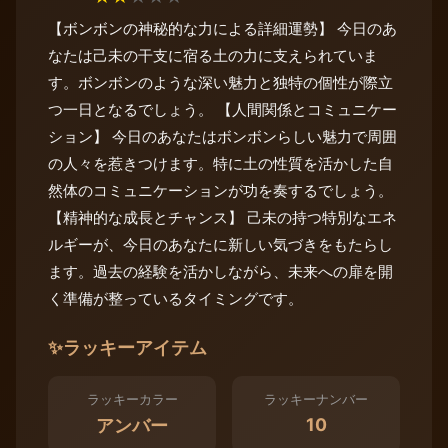
【ボンボンの神秘的な力による詳細運勢】 今日のあ
なたは己未の干支に宿る土の力に支えられていま
す。ボンボンのような深い魅力と独特の個性が際立
つ一日となるでしょう。 【人間関係とコミュニケー
ション】 今日のあなたはボンボンらしい魅力で周囲
の人々を惹きつけます。特に土の性質を活かした自
然体のコミュニケーションが功を奏するでしょう。
【精神的な成長とチャンス】 己未の持つ特別なエネ
ルギーが、今日のあなたに新しい気づきをもたらし
ます。過去の経験を活かしながら、未来への扉を開
く準備が整っているタイミングです。
✨
ラッキーアイテム
ラッキーカラー
ラッキーナンバー
10
アンバー