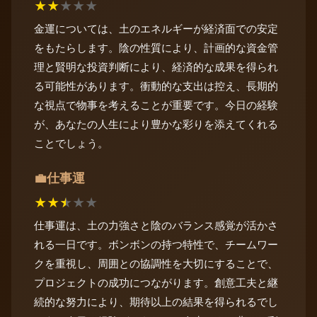
★
★
★
★
★
金運については、土のエネルギーが経済面での安定
をもたらします。陰の性質により、計画的な資金管
理と賢明な投資判断により、経済的な成果を得られ
る可能性があります。衝動的な支出は控え、長期的
な視点で物事を考えることが重要です。今日の経験
が、あなたの人生により豊かな彩りを添えてくれる
ことでしょう。
仕事運
💼
★
★
★
★
★
仕事運は、土の力強さと陰のバランス感覚が活かさ
れる一日です。ボンボンの持つ特性で、チームワー
クを重視し、周囲との協調性を大切にすることで、
プロジェクトの成功につながります。創意工夫と継
続的な努力により、期待以上の結果を得られるでし