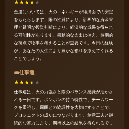
★
★
★
★
★
金運については、火のエネルギーが経済面での安定
をもたらします。陽の性質により、計画的な資金管
理と賢明な投資判断により、経済的な成果を得られ
る可能性があります。衝動的な支出は控え、長期的
な視点で物事を考えることが重要です。今日の経験
が、あなたの人生により豊かな彩りを添えてくれる
ことでしょう。
仕事運
💼
★
★
★
★
★
仕事運は、火の力強さと陽のバランス感覚が活かさ
れる一日です。ボンボンの持つ特性で、チームワー
クを重視し、周囲との協調性を大切にすることで、
プロジェクトの成功につながります。創意工夫と継
続的な努力により、期待以上の結果を得られるでし