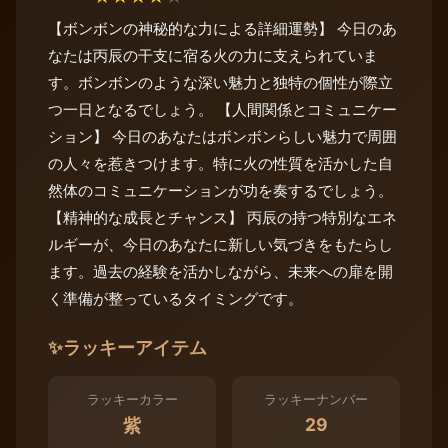
【ボンボンの神秘的な力による詳細運勢】 今日のあ
なたは丙辰の干支に宿る火の力に支えられていま
す。ボンボンのような深い魅力と独特の個性が際立
つ一日となるでしょう。 【人間関係とコミュニケー
ション】 今日のあなたはボンボンらしい魅力で周囲
の人々を惹きつけます。特に火の性質を活かした自
然体のコミュニケーションが功を奏するでしょう。
【精神的な成長とチャンス】 丙辰の持つ特別なエネ
ルギーが、今日のあなたに新しい気づきをもたらし
ます。過去の経験を活かしながら、未来への扉を開
く準備が整っているタイミングです。
✨
ラッキーアイテム
ラッキーカラー
ラッキーナンバー
29
紫