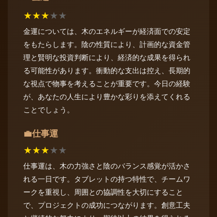
★
★
★
★
★
金運については、木のエネルギーが経済面での安定
をもたらします。陰の性質により、計画的な資金管
理と賢明な投資判断により、経済的な成果を得られ
る可能性があります。衝動的な支出は控え、長期的
な視点で物事を考えることが重要です。今日の経験
が、あなたの人生により豊かな彩りを添えてくれる
ことでしょう。
仕事運
💼
★
★
★
★
★
仕事運は、木の力強さと陰のバランス感覚が活かさ
れる一日です。タブレットの持つ特性で、チームワ
ークを重視し、周囲との協調性を大切にすること
で、プロジェクトの成功につながります。創意工夫