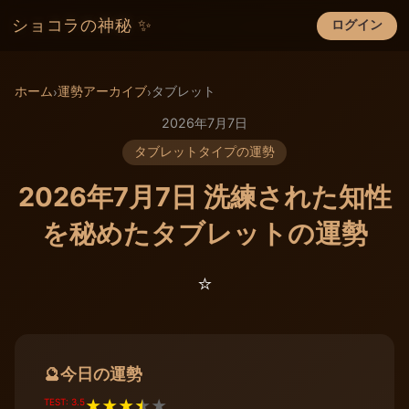
ショコラの神秘 ✨
ログイン
×
ホーム
運勢アーカイブ
タブレット
›
›
2026年7月7日
タブレットタイプの運勢
2026年7月7日 洗練された知性
を秘めたタブレットの運勢
⭐️
今日の運勢
🔮
TEST: 3.5
★
★
★
★
★