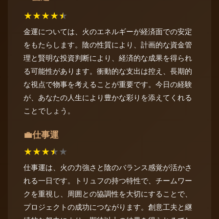
★
★
★
★
★
金運については、火のエネルギーが経済面での安定
をもたらします。陰の性質により、計画的な資金管
理と賢明な投資判断により、経済的な成果を得られ
る可能性があります。衝動的な支出は控え、長期的
な視点で物事を考えることが重要です。今日の経験
が、あなたの人生により豊かな彩りを添えてくれる
ことでしょう。
仕事運
💼
★
★
★
★
★
仕事運は、火の力強さと陰のバランス感覚が活かさ
れる一日です。トリュフの持つ特性で、チームワー
クを重視し、周囲との協調性を大切にすることで、
プロジェクトの成功につながります。創意工夫と継