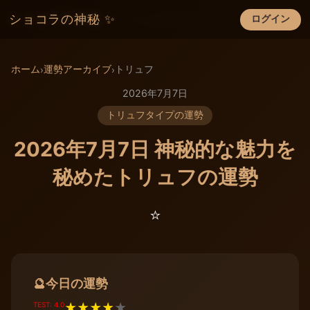
ショコラの神秘 ✨
ログイン
×
ホーム
運勢アーカイブ
トリュフ
›
›
2026年7月7日
トリュフタイプの運勢
2026年7月7日 神秘的な魅力を
秘めたトリュフの運勢
⭐️
今日の運勢
🔮
TEST: 4.0
★
★
★
★
★