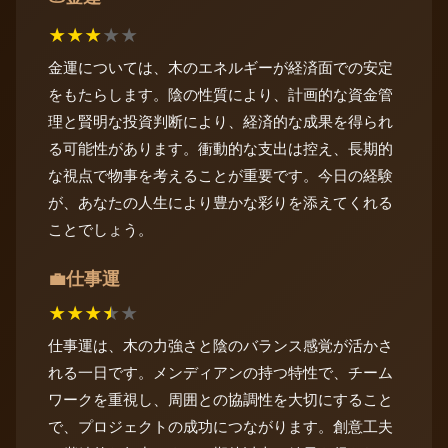
★
★
★
★
★
金運については、木のエネルギーが経済面での安定
をもたらします。陰の性質により、計画的な資金管
理と賢明な投資判断により、経済的な成果を得られ
る可能性があります。衝動的な支出は控え、長期的
な視点で物事を考えることが重要です。今日の経験
が、あなたの人生により豊かな彩りを添えてくれる
ことでしょう。
仕事運
💼
★
★
★
★
★
仕事運は、木の力強さと陰のバランス感覚が活かさ
れる一日です。メンディアンの持つ特性で、チーム
ワークを重視し、周囲との協調性を大切にすること
で、プロジェクトの成功につながります。創意工夫