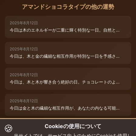
アマンドショコラタイプの他の運勢
2025年8月12日
今日は木のエネルギーが二重に輝く特別な一日。自然と...
2025年8月12日
今日は、木と金の繊細な相互作用が特別な一日を予感さ...
2025年8月12日
今日は、木と木が響き合う絶好の日。チョコレートのよ...
2025年8月12日
今日は金と木の繊細な相互作用が、あなたの内なる可能...
🍪
Cookieの使用について
2025年8月9日
今日は木と木が重なる特別な日。内なる創造性が高まり...
当サイトでは、サービス向上のためにCookieを使用し