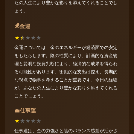
たの人生により豊かな彩りを添えてくれることでし
ょう。
💰
金運
★
★
★
★
★
金運については、金のエネルギーが経済面での安定
をもたらします。陰の性質により、計画的な資金管
理と賢明な投資判断により、経済的な成果を得られ
る可能性があります。衝動的な支出は控え、長期的
な視点で物事を考えることが重要です。今日の経験
が、あなたの人生により豊かな彩りを添えてくれる
ことでしょう。
仕事運
💼
★
★
★
★
★
仕事運は、金の力強さと陰のバランス感覚が活かさ