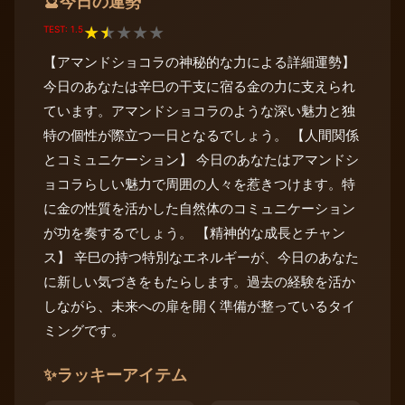
今日の運勢
🔮
TEST: 1.5
★
★
★
★
★
【アマンドショコラの神秘的な力による詳細運勢】
今日のあなたは辛巳の干支に宿る金の力に支えられ
ています。アマンドショコラのような深い魅力と独
特の個性が際立つ一日となるでしょう。 【人間関係
とコミュニケーション】 今日のあなたはアマンドシ
ョコラらしい魅力で周囲の人々を惹きつけます。特
に金の性質を活かした自然体のコミュニケーション
が功を奏するでしょう。 【精神的な成長とチャン
ス】 辛巳の持つ特別なエネルギーが、今日のあなた
に新しい気づきをもたらします。過去の経験を活か
しながら、未来への扉を開く準備が整っているタイ
ミングです。
✨
ラッキーアイテム