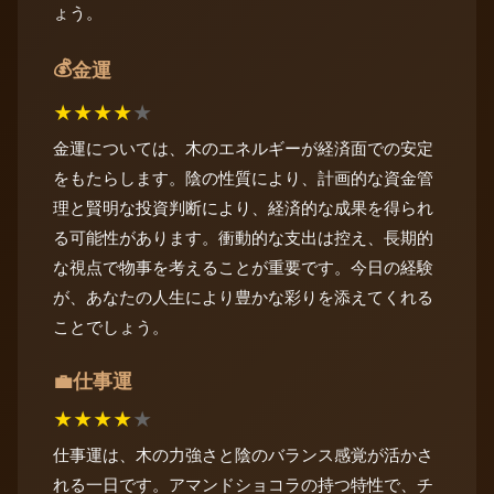
ょう。
💰
金運
★
★
★
★
★
金運については、木のエネルギーが経済面での安定
をもたらします。陰の性質により、計画的な資金管
理と賢明な投資判断により、経済的な成果を得られ
る可能性があります。衝動的な支出は控え、長期的
な視点で物事を考えることが重要です。今日の経験
が、あなたの人生により豊かな彩りを添えてくれる
ことでしょう。
仕事運
💼
★
★
★
★
★
仕事運は、木の力強さと陰のバランス感覚が活かさ
れる一日です。アマンドショコラの持つ特性で、チ