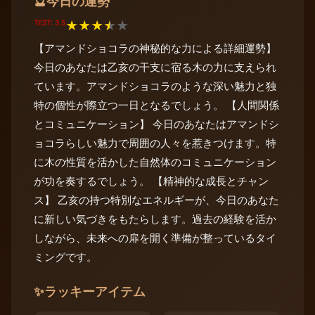
今日の運勢
🔮
TEST: 3.5
★
★
★
★
★
【アマンドショコラの神秘的な力による詳細運勢】
今日のあなたは乙亥の干支に宿る木の力に支えられ
ています。アマンドショコラのような深い魅力と独
特の個性が際立つ一日となるでしょう。 【人間関係
とコミュニケーション】 今日のあなたはアマンドシ
ョコラらしい魅力で周囲の人々を惹きつけます。特
に木の性質を活かした自然体のコミュニケーション
が功を奏するでしょう。 【精神的な成長とチャン
ス】 乙亥の持つ特別なエネルギーが、今日のあなた
に新しい気づきをもたらします。過去の経験を活か
しながら、未来への扉を開く準備が整っているタイ
ミングです。
✨
ラッキーアイテム