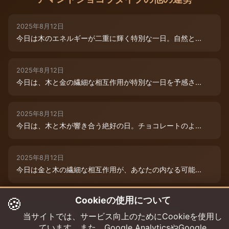
2025年8月12日
今日は木のエネルギーが二重に輝く特別な一日。自然と...
2025年8月12日
今日は、木と金の繊細な相互作用が特別な一日を予感さ...
2025年8月12日
今日は、木と木が響き合う絶好の日。チョコレートのよ...
2025年8月12日
今日は金と木の繊細な相互作用が、あなたの内なる可能...
🍪
Cookieの使用について
2025年8月9日
今日は木と木が重なる特別な日。内なる創造性が高まり...
当サイトでは、サービス向上のためにCookieを使用し
ています。また、Google AnalyticsやGoogle