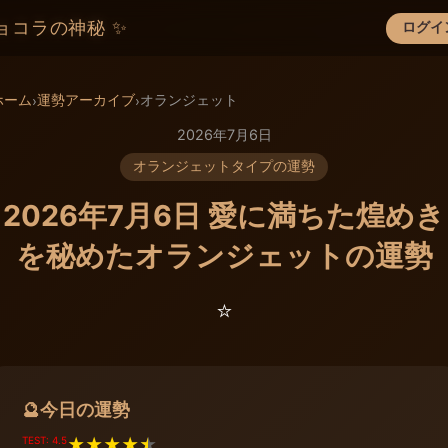
ョコラの神秘 ✨
ログイ
×
ホーム
運勢アーカイブ
オランジェット
›
›
2026年7月6日
オランジェットタイプの運勢
2026年7月6日 愛に満ちた煌めき
を秘めたオランジェットの運勢
⭐️
今日の運勢
🔮
TEST: 4.5
★
★
★
★
★