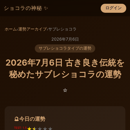
ショコラの神秘 ✨
ログイン
×
ホーム
運勢アーカイブ
サブレショコラ
›
›
2026年7月6日
サブレショコラタイプの運勢
2026年7月6日 古き良き伝統を
秘めたサブレショコラの運勢
⭐️
今日の運勢
🔮
TEST: 1.5
★
★
★
★
★