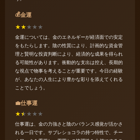
💰
金運
★
★
★
★
★
金運については、金のエネルギーが経済面での安定
をもたらします。陰の性質により、計画的な資金管
理と賢明な投資判断により、経済的な成果を得られ
る可能性があります。衝動的な支出は控え、長期的
な視点で物事を考えることが重要です。今日の経験
が、あなたの人生により豊かな彩りを添えてくれる
ことでしょう。
仕事運
💼
★
★
★
★
★
仕事運は、金の力強さと陰のバランス感覚が活かさ
れる一日です。サブレショコラの持つ特性で、チー