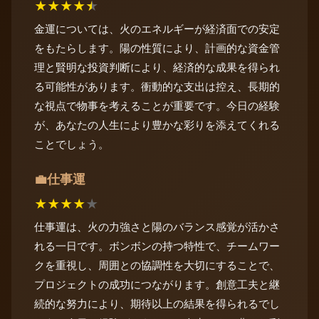
★
★
★
★
★
金運については、火のエネルギーが経済面での安定
をもたらします。陽の性質により、計画的な資金管
理と賢明な投資判断により、経済的な成果を得られ
る可能性があります。衝動的な支出は控え、長期的
な視点で物事を考えることが重要です。今日の経験
が、あなたの人生により豊かな彩りを添えてくれる
ことでしょう。
仕事運
💼
★
★
★
★
★
仕事運は、火の力強さと陽のバランス感覚が活かさ
れる一日です。ボンボンの持つ特性で、チームワー
クを重視し、周囲との協調性を大切にすることで、
プロジェクトの成功につながります。創意工夫と継
続的な努力により、期待以上の結果を得られるでし