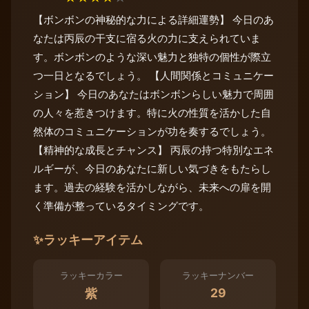
【ボンボンの神秘的な力による詳細運勢】 今日のあ
なたは丙辰の干支に宿る火の力に支えられていま
す。ボンボンのような深い魅力と独特の個性が際立
つ一日となるでしょう。 【人間関係とコミュニケー
ション】 今日のあなたはボンボンらしい魅力で周囲
の人々を惹きつけます。特に火の性質を活かした自
然体のコミュニケーションが功を奏するでしょう。
【精神的な成長とチャンス】 丙辰の持つ特別なエネ
ルギーが、今日のあなたに新しい気づきをもたらし
ます。過去の経験を活かしながら、未来への扉を開
く準備が整っているタイミングです。
✨
ラッキーアイテム
ラッキーカラー
ラッキーナンバー
29
紫