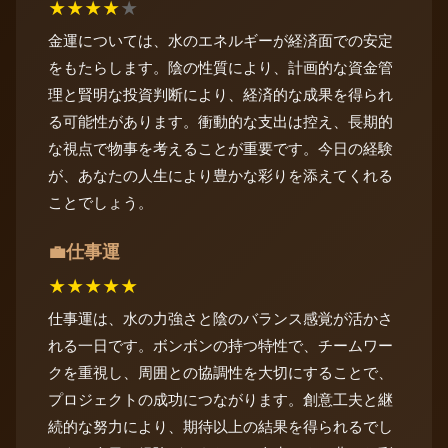
★
★
★
★
★
金運については、水のエネルギーが経済面での安定
をもたらします。陰の性質により、計画的な資金管
理と賢明な投資判断により、経済的な成果を得られ
る可能性があります。衝動的な支出は控え、長期的
な視点で物事を考えることが重要です。今日の経験
が、あなたの人生により豊かな彩りを添えてくれる
ことでしょう。
仕事運
💼
★
★
★
★
★
仕事運は、水の力強さと陰のバランス感覚が活かさ
れる一日です。ボンボンの持つ特性で、チームワー
クを重視し、周囲との協調性を大切にすることで、
プロジェクトの成功につながります。創意工夫と継
続的な努力により、期待以上の結果を得られるでし