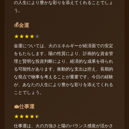
の人生により豊かな彩りを添えてくれることでしょ
う。
💰
金運
★
★
★
★
★
金運については、火のエネルギーが経済面での安定
をもたらします。陽の性質により、計画的な資金管
理と賢明な投資判断により、経済的な成果を得られ
る可能性があります。衝動的な支出は控え、長期的
な視点で物事を考えることが重要です。今日の経験
が、あなたの人生により豊かな彩りを添えてくれる
ことでしょう。
仕事運
💼
★
★
★
★
★
仕事運は、火の力強さと陽のバランス感覚が活かさ