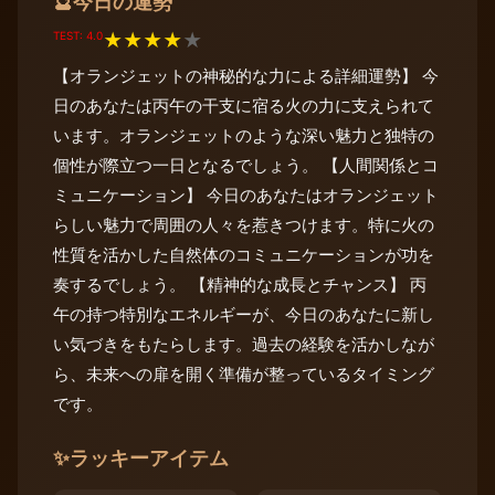
今日の運勢
🔮
TEST: 4.0
★
★
★
★
★
【オランジェットの神秘的な力による詳細運勢】 今
日のあなたは丙午の干支に宿る火の力に支えられて
います。オランジェットのような深い魅力と独特の
個性が際立つ一日となるでしょう。 【人間関係とコ
ミュニケーション】 今日のあなたはオランジェット
らしい魅力で周囲の人々を惹きつけます。特に火の
性質を活かした自然体のコミュニケーションが功を
奏するでしょう。 【精神的な成長とチャンス】 丙
午の持つ特別なエネルギーが、今日のあなたに新し
い気づきをもたらします。過去の経験を活かしなが
ら、未来への扉を開く準備が整っているタイミング
です。
✨
ラッキーアイテム