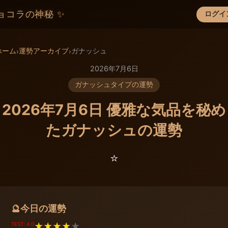
ョコラの神秘 ✨
ログイ
×
ホーム
運勢アーカイブ
ガナッシュ
›
›
2026年7月6日
ガナッシュタイプの運勢
2026年7月6日 優雅な気品を秘め
たガナッシュの運勢
⭐️
今日の運勢
🔮
TEST: 4.0
★
★
★
★
★