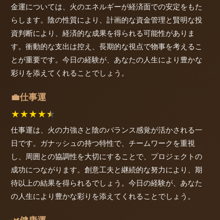
金運については、火のエネルギーが経済面での安定をもた
らします。陰の性質により、計画的な資金管理と賢明な投
資判断により、経済的な成果を得られる可能性がありま
す。衝動的な支出は控え、長期的な視点で物事を考えるこ
とが重要です。今日の経験が、あなたの人生により豊かな
彩りを添えてくれることでしょう。
仕事運
💼
★
★
★
★
★
仕事運は、火の力強さと陰のバランス感覚が活かされる一
日です。ガナッシュの持つ特性で、チームワークを重視
し、周囲との協調性を大切にすることで、プロジェクトの
成功につながります。創意工夫と継続的な努力により、期
待以上の結果を得られるでしょう。今日の経験が、あなた
の人生により豊かな彩りを添えてくれることでしょう。