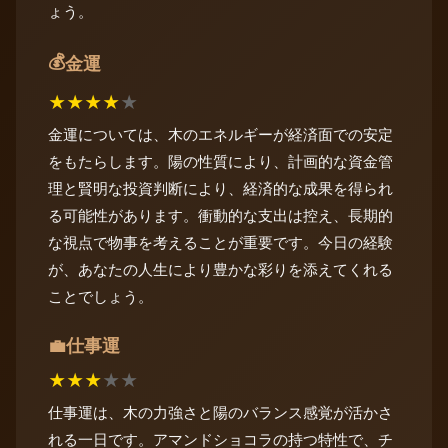
ょう。
💰
金運
★
★
★
★
★
金運については、木のエネルギーが経済面での安定
をもたらします。陽の性質により、計画的な資金管
理と賢明な投資判断により、経済的な成果を得られ
る可能性があります。衝動的な支出は控え、長期的
な視点で物事を考えることが重要です。今日の経験
が、あなたの人生により豊かな彩りを添えてくれる
ことでしょう。
仕事運
💼
★
★
★
★
★
仕事運は、木の力強さと陽のバランス感覚が活かさ
れる一日です。アマンドショコラの持つ特性で、チ