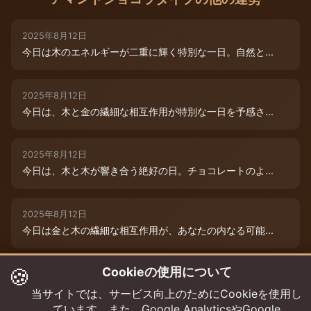
2025年8月12日
今日は木のエネルギーが二重に輝く特別な一日。自然と...
2025年8月12日
今日は、木と金の繊細な相互作用が特別な一日を予感さ...
2025年8月12日
今日は、木と木が響き合う絶好の日。チョコレートのよ...
2025年8月12日
今日は金と木の繊細な相互作用が、あなたの内なる可能...
🍪
Cookieの使用について
2025年8月9日
今日は木と木が重なる特別な日。内なる創造性が高まり...
当サイトでは、サービス向上のためにCookieを使用し
ています。また、Google AnalyticsやGoogle