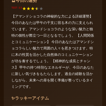
今日の運勢
🔮
TEST: 3.5
★
★
★
★
★
【アマンドショコラの神秘的な力による詳細運勢】
今日のあなたは甲午の干支に宿る木の力に支えられ
ています。アマンドショコラのような深い魅力と独
特の個性が際立つ一日となるでしょう。 【人間関係
とコミュニケーション】 今日のあなたはアマンドシ
ョコラらしい魅力で周囲の人々を惹きつけます。特
に木の性質を活かした自然体のコミュニケーション
が功を奏するでしょう。 【精神的な成長とチャン
ス】 甲午の持つ特別なエネルギーが、今日のあなた
に新しい気づきをもたらします。過去の経験を活か
しながら、未来への扉を開く準備が整っているタイ
ミングです。
✨
ラッキーアイテム