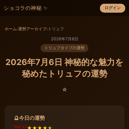
ショコラの神秘 ✨
ログイン
×
ホーム
運勢アーカイブ
トリュフ
›
›
2026年7月6日
トリュフタイプの運勢
2026年7月6日 神秘的な魅力を
秘めたトリュフの運勢
⭐️
今日の運勢
🔮
TEST: 4.5
★
★
★
★
★