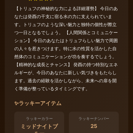
【トリュフの神秘的な力による詳細運勢】 今日のあ
なたは癸酉の干支に宿る水の力に支えられていま
す。トリュフのような深い魅力と独特の個性が際立
つ一日となるでしょう。 【人間関係とコミュニケー
ション】 今日のあなたはトリュフらしい魅力で周囲
の人々を惹きつけます。特に水の性質を活かした自
然体のコミュニケーションが功を奏するでしょう。
【精神的な成長とチャンス】 癸酉の持つ特別なエネ
ルギーが、今日のあなたに新しい気づきをもたらし
ます。過去の経験を活かしながら、未来への扉を開
く準備が整っているタイミングです。
✨
ラッキーアイテム
ラッキーカラー
ラッキーナンバー
25
ミッドナイトブ