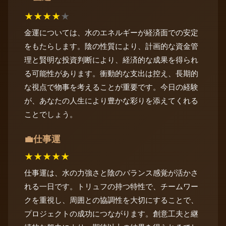
★
★
★
★
★
金運については、水のエネルギーが経済面での安定
をもたらします。陰の性質により、計画的な資金管
理と賢明な投資判断により、経済的な成果を得られ
る可能性があります。衝動的な支出は控え、長期的
な視点で物事を考えることが重要です。今日の経験
が、あなたの人生により豊かな彩りを添えてくれる
ことでしょう。
仕事運
💼
★
★
★
★
★
仕事運は、水の力強さと陰のバランス感覚が活かさ
れる一日です。トリュフの持つ特性で、チームワー
クを重視し、周囲との協調性を大切にすることで、
プロジェクトの成功につながります。創意工夫と継