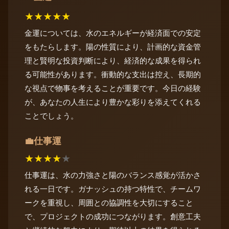
★
★
★
★
★
金運については、水のエネルギーが経済面での安定
をもたらします。陽の性質により、計画的な資金管
理と賢明な投資判断により、経済的な成果を得られ
る可能性があります。衝動的な支出は控え、長期的
な視点で物事を考えることが重要です。今日の経験
が、あなたの人生により豊かな彩りを添えてくれる
ことでしょう。
仕事運
💼
★
★
★
★
★
仕事運は、水の力強さと陽のバランス感覚が活かさ
れる一日です。ガナッシュの持つ特性で、チームワ
ークを重視し、周囲との協調性を大切にすること
で、プロジェクトの成功につながります。創意工夫