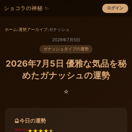
ショコラの神秘 ✨
ログイン
×
ホーム
運勢アーカイブ
ガナッシュ
›
›
2026年7月5日
ガナッシュタイプの運勢
2026年7月5日 優雅な気品を秘
めたガナッシュの運勢
⭐️
今日の運勢
🔮
TEST: 4.5
★
★
★
★
★