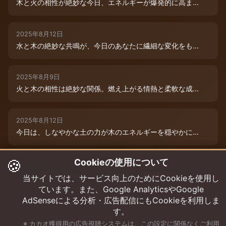
木と火の相性が絶妙な今日、エネルギーが爆発的に高ま...
2025年8月12日
水と木の絶妙な共鳴が、今日のあなたに繊細な変化をも...
2025年8月9日
火と木の相性は絶妙な関係。燃え上がる情熱と柔軟な成...
2025年8月12日
今日は、しなやかな土の力が木のエネルギーを穏やかに...
🍪
Cookieの使用について
2025年8月9日
水と木の絶妙な共演が、今日のあなたを特別な輝きで包...
当サイトでは、サービス向上のためにCookieを使用し
ています。また、Google AnalyticsやGoogle
AdSenseによる分析・広告配信にもCookieを利用しま
す。
※ カカオ獲得用の広告視聴システムは、この設定に関係なくご利用