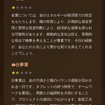
★
★
★
★
★
金運については、金のエネルギーが経済面での安定
をもたらします。陽の性質により、計画的な資金管
理と賢明な投資判断により、経済的な成果を得られ
る可能性があります。衝動的な支出は控え、長期的
な視点で物事を考えることが重要です。今日の経験
が、あなたの人生により豊かな彩りを添えてくれる
ことでしょう。
仕事運
💼
★
★
★
★
★
仕事運は、金の力強さと陽のバランス感覚が活かさ
れる一日です。タブレットの持つ特性で、チームワ
ークを重視し、周囲との協調性を大切にすること
で、プロジェクトの成功につながります。創意工夫